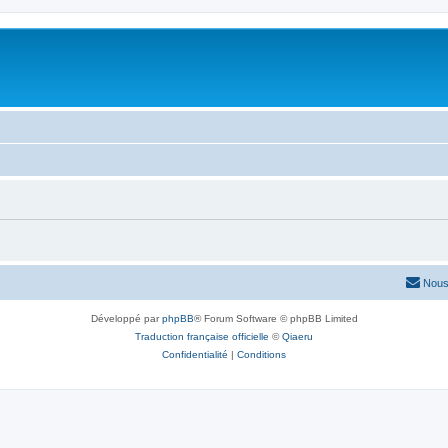
Nous
Développé par
phpBB
® Forum Software © phpBB Limited
Traduction française officielle
©
Qiaeru
Confidentialité
|
Conditions