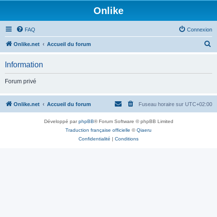
Onlike
FAQ
Connexion
R
Onlike.net
Accueil du forum
e
Information
c
h
Forum privé
e
r
Onlike.net
Accueil du forum
Fuseau horaire sur
UTC+02:00
c
Développé par
phpBB
® Forum Software © phpBB Limited
h
Traduction française officielle
©
Qiaeru
e
Confidentialité
|
Conditions
r