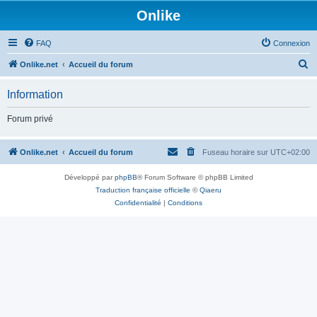
Onlike
FAQ
Connexion
R
Onlike.net
Accueil du forum
e
Information
c
h
Forum privé
e
r
Onlike.net
Accueil du forum
Fuseau horaire sur
UTC+02:00
c
Développé par
phpBB
® Forum Software © phpBB Limited
h
Traduction française officielle
©
Qiaeru
e
Confidentialité
|
Conditions
r