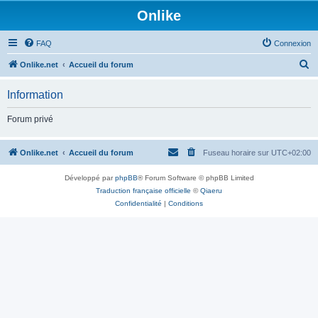
Onlike
FAQ
Connexion
R
Onlike.net
Accueil du forum
e
Information
c
h
Forum privé
e
r
Onlike.net
Accueil du forum
Fuseau horaire sur
UTC+02:00
c
Développé par
phpBB
® Forum Software © phpBB Limited
h
Traduction française officielle
©
Qiaeru
e
Confidentialité
|
Conditions
r